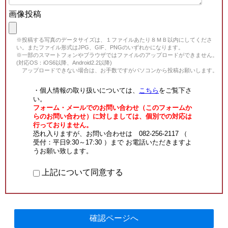
画像投稿
※投稿する写真のデータサイズは、１ファイルあたり８ＭＢ以内にしてくださ
い。またファイル形式はJPG、GIF、PNGのいずれかになります。
※一部のスマートフォンやブラウザではファイルのアップロードができません。
(対応OS：iOS6以降、Android2.2以降)
アップロードできない場合は、お手数ですがパソコンから投稿お願いします。
・個人情報の取り扱いについては、
こちら
をご覧下さ
い。
フォーム・メールでのお問い合わせ（このフォームか
らのお問い合わせ）に対しましては、個別での対応は
行っておりません。
恐れ入りますが、お問い合わせは 082-256-2117 （
受付：平日9:30～17:30 ）まで お電話いただきますよ
うお願い致します。
上記について同意する
確認ページへ