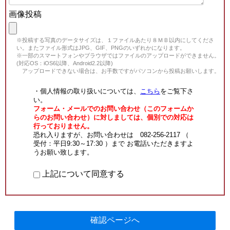
画像投稿
※投稿する写真のデータサイズは、１ファイルあたり８ＭＢ以内にしてくださ
い。またファイル形式はJPG、GIF、PNGのいずれかになります。
※一部のスマートフォンやブラウザではファイルのアップロードができません。
(対応OS：iOS6以降、Android2.2以降)
アップロードできない場合は、お手数ですがパソコンから投稿お願いします。
・個人情報の取り扱いについては、
こちら
をご覧下さ
い。
フォーム・メールでのお問い合わせ（このフォームか
らのお問い合わせ）に対しましては、個別での対応は
行っておりません。
恐れ入りますが、お問い合わせは 082-256-2117 （
受付：平日9:30～17:30 ）まで お電話いただきますよ
うお願い致します。
上記について同意する
確認ページへ