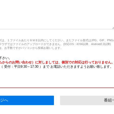
は、１ファイルあたり８ＭＢ以内にしてください。またファイル形式はJPG、GIF、PN
ザではファイルのアップロードができません。(対応OS：iOS6以降、Android2.2以降)
、お手数ですがパソコンから投稿お願いします。
下さい。
ムからのお問い合わせ）に対しましては、個別での対応は行っておりません
7 （ 受付：平日9:30～17:30 ）まで お電話いただきますようお願い致します。
ジへ
番組