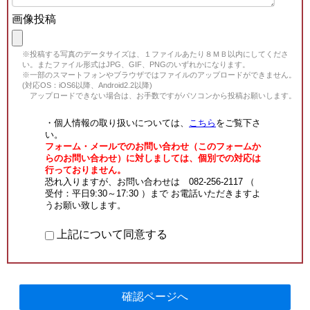
画像投稿
※投稿する写真のデータサイズは、１ファイルあたり８ＭＢ以内にしてくださ
い。またファイル形式はJPG、GIF、PNGのいずれかになります。
※一部のスマートフォンやブラウザではファイルのアップロードができません。
(対応OS：iOS6以降、Android2.2以降)
アップロードできない場合は、お手数ですがパソコンから投稿お願いします。
・個人情報の取り扱いについては、
こちら
をご覧下さ
い。
フォーム・メールでのお問い合わせ（このフォームか
らのお問い合わせ）に対しましては、個別での対応は
行っておりません。
恐れ入りますが、お問い合わせは 082-256-2117 （
受付：平日9:30～17:30 ）まで お電話いただきますよ
うお願い致します。
上記について同意する
確認ページへ