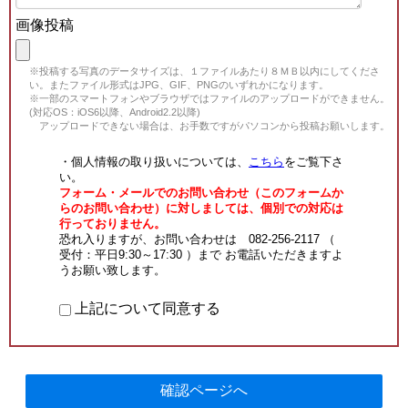
画像投稿
※投稿する写真のデータサイズは、１ファイルあたり８ＭＢ以内にしてくださ
い。またファイル形式はJPG、GIF、PNGのいずれかになります。
※一部のスマートフォンやブラウザではファイルのアップロードができません。
(対応OS：iOS6以降、Android2.2以降)
アップロードできない場合は、お手数ですがパソコンから投稿お願いします。
・個人情報の取り扱いについては、
こちら
をご覧下さ
い。
フォーム・メールでのお問い合わせ（このフォームか
らのお問い合わせ）に対しましては、個別での対応は
行っておりません。
恐れ入りますが、お問い合わせは 082-256-2117 （
受付：平日9:30～17:30 ）まで お電話いただきますよ
うお願い致します。
上記について同意する
確認ページへ