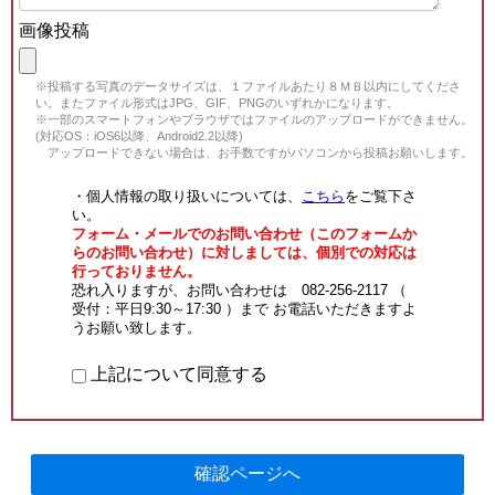
画像投稿
※投稿する写真のデータサイズは、１ファイルあたり８ＭＢ以内にしてくださ
い。またファイル形式はJPG、GIF、PNGのいずれかになります。
※一部のスマートフォンやブラウザではファイルのアップロードができません。
(対応OS：iOS6以降、Android2.2以降)
アップロードできない場合は、お手数ですがパソコンから投稿お願いします。
・個人情報の取り扱いについては、
こちら
をご覧下さ
い。
フォーム・メールでのお問い合わせ（このフォームか
らのお問い合わせ）に対しましては、個別での対応は
行っておりません。
恐れ入りますが、お問い合わせは 082-256-2117 （
受付：平日9:30～17:30 ）まで お電話いただきますよ
うお願い致します。
上記について同意する
確認ページへ