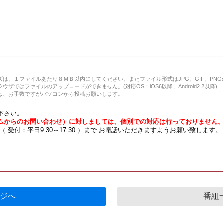
は、１ファイルあたり８ＭＢ以内にしてください。またファイル形式はJPG、GIF、PN
ザではファイルのアップロードができません。(対応OS：iOS6以降、Android2.2以降)
、お手数ですがパソコンから投稿お願いします。
下さい。
ムからのお問い合わせ）に対しましては、個別での対応は行っておりません
7 （ 受付：平日9:30～17:30 ）まで お電話いただきますようお願い致します。
ジへ
番組