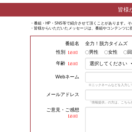
皆様
・番組・HP・SNS等で紹介させて頂くことがあります。
・皆様からいただいたメッセージは、番組やコンテンツに
全力！脱力タイムズ
番組名
性別
男性
女性
回
【必須】
年齢
【必須】
Webネーム
※ニックネームなどを入力し
メールアドレス
「情報提供」の方は、こちら
ご意見・ご感想
【必須】