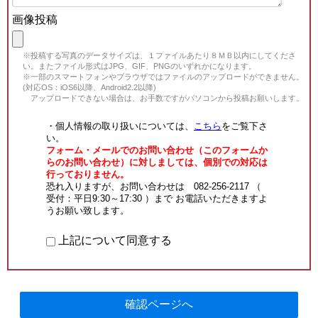
画像投稿
※投稿する写真のデータサイズは、１ファイルあたり８ＭＢ以内にしてくださ
い。またファイル形式はJPG、GIF、PNGのいずれかになります。
※一部のスマートフォンやブラウザではファイルのアップロードができません。
(対応OS：iOS6以降、Android2.2以降)
アップロードできない場合は、お手数ですがパソコンから投稿お願いします。
・個人情報の取り扱いについては、
こちら
をご覧下さ
い。
フォーム・メールでのお問い合わせ（このフォームか
らのお問い合わせ）に対しましては、個別での対応は
行っておりません。
恐れ入りますが、お問い合わせは 082-256-2117 （
受付：平日9:30～17:30 ）まで お電話いただきますよ
うお願い致します。
上記について同意する
確認ページへ