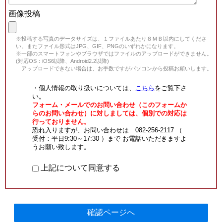
画像投稿
※投稿する写真のデータサイズは、１ファイルあたり８ＭＢ以内にしてくださ
い。またファイル形式はJPG、GIF、PNGのいずれかになります。
※一部のスマートフォンやブラウザではファイルのアップロードができません。
(対応OS：iOS6以降、Android2.2以降)
アップロードできない場合は、お手数ですがパソコンから投稿お願いします。
・個人情報の取り扱いについては、
こちら
をご覧下さ
い。
フォーム・メールでのお問い合わせ（このフォームか
らのお問い合わせ）に対しましては、個別での対応は
行っておりません。
恐れ入りますが、お問い合わせは 082-256-2117 （
受付：平日9:30～17:30 ）まで お電話いただきますよ
うお願い致します。
上記について同意する
確認ページへ