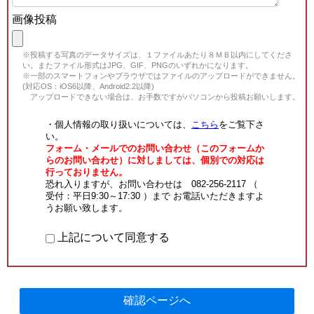
画像投稿
※投稿する写真のデータサイズは、１ファイルあたり８ＭＢ以内にしてくださ
い。またファイル形式はJPG、GIF、PNGのいずれかになります。
※一部のスマートフォンやブラウザではファイルのアップロードができません。
(対応OS：iOS6以降、Android2.2以降)
アップロードできない場合は、お手数ですがパソコンから投稿お願いします。
・個人情報の取り扱いについては、
こちら
をご覧下さ
い。
フォーム・メールでのお問い合わせ（このフォームか
らのお問い合わせ）に対しましては、個別での対応は
行っておりません。
恐れ入りますが、お問い合わせは 082-256-2117 （
受付：平日9:30～17:30 ）まで お電話いただきますよ
うお願い致します。
上記について同意する
確認ページへ