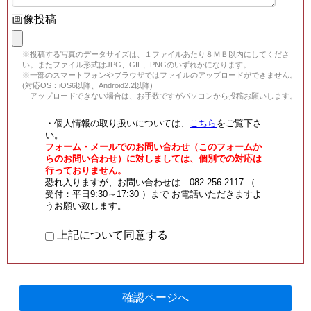
画像投稿
※投稿する写真のデータサイズは、１ファイルあたり８ＭＢ以内にしてくださ
い。またファイル形式はJPG、GIF、PNGのいずれかになります。
※一部のスマートフォンやブラウザではファイルのアップロードができません。
(対応OS：iOS6以降、Android2.2以降)
アップロードできない場合は、お手数ですがパソコンから投稿お願いします。
・個人情報の取り扱いについては、
こちら
をご覧下さ
い。
フォーム・メールでのお問い合わせ（このフォームか
らのお問い合わせ）に対しましては、個別での対応は
行っておりません。
恐れ入りますが、お問い合わせは 082-256-2117 （
受付：平日9:30～17:30 ）まで お電話いただきますよ
うお願い致します。
上記について同意する
確認ページへ