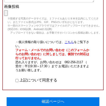
画像投稿
※投稿する写真のデータサイズは、１ファイルあたり８ＭＢ以内にしてくださ
い。またファイル形式はJPG、GIF、PNGのいずれかになります。
※一部のスマートフォンやブラウザではファイルのアップロードができません。
(対応OS：iOS6以降、Android2.2以降)
アップロードできない場合は、お手数ですがパソコンから投稿お願いします。
・個人情報の取り扱いについては、
こちら
をご覧下さ
い。
フォーム・メールでのお問い合わせ（このフォームか
らのお問い合わせ）に対しましては、個別での対応は
行っておりません。
恐れ入りますが、お問い合わせは 082-256-2117 （
受付：平日9:30～17:30 ）まで お電話いただきますよ
うお願い致します。
上記について同意する
確認ページへ