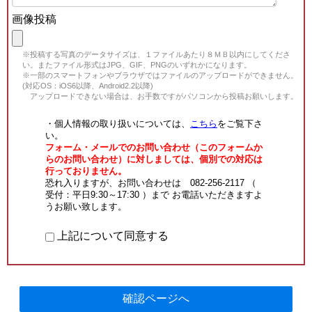
画像投稿
※投稿する写真のデータサイズは、１ファイルあたり８ＭＢ以内にしてくださ
い。またファイル形式はJPG、GIF、PNGのいずれかになります。
※一部のスマートフォンやブラウザではファイルのアップロードができません。
(対応OS：iOS6以降、Android2.2以降)
アップロードできない場合は、お手数ですがパソコンから投稿お願いします。
・個人情報の取り扱いについては、
こちら
をご覧下さ
い。
フォーム・メールでのお問い合わせ（このフォームか
らのお問い合わせ）に対しましては、個別での対応は
行っておりません。
恐れ入りますが、お問い合わせは 082-256-2117 （
受付：平日9:30～17:30 ）まで お電話いただきますよ
うお願い致します。
上記について同意する
確認ページへ