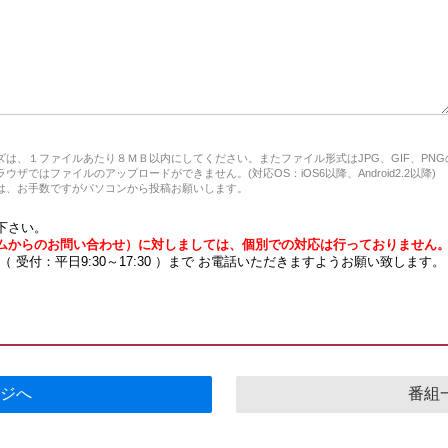
は、１ファイルあたり８ＭＢ以内にしてください。またファイル形式はJPG、GIF、PN
ザではファイルのアップロードができません。(対応OS：iOS6以降、Android2.2以降)
、お手数ですがパソコンから投稿お願いします。
下さい。
ムからのお問い合わせ）に対しましては、個別での対応は行っておりません
7 （ 受付：平日9:30～17:30 ）まで お電話いただきますようお願い致します。
ジへ
番組