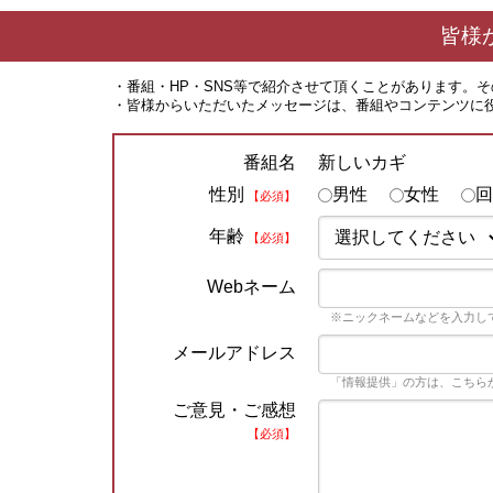
皆様
・番組・HP・SNS等で紹介させて頂くことがあります。
・皆様からいただいたメッセージは、番組やコンテンツに
新しいカギ
番組名
性別
男性
女性
回
【必須】
年齢
【必須】
Webネーム
※ニックネームなどを入力し
メールアドレス
「情報提供」の方は、こちら
ご意見・ご感想
【必須】