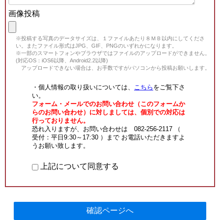
画像投稿
※投稿する写真のデータサイズは、１ファイルあたり８ＭＢ以内にしてくださ
い。またファイル形式はJPG、GIF、PNGのいずれかになります。
※一部のスマートフォンやブラウザではファイルのアップロードができません。
(対応OS：iOS6以降、Android2.2以降)
アップロードできない場合は、お手数ですがパソコンから投稿お願いします。
・個人情報の取り扱いについては、
こちら
をご覧下さ
い。
フォーム・メールでのお問い合わせ（このフォームか
らのお問い合わせ）に対しましては、個別での対応は
行っておりません。
恐れ入りますが、お問い合わせは 082-256-2117 （
受付：平日9:30～17:30 ）まで お電話いただきますよ
うお願い致します。
上記について同意する
確認ページへ