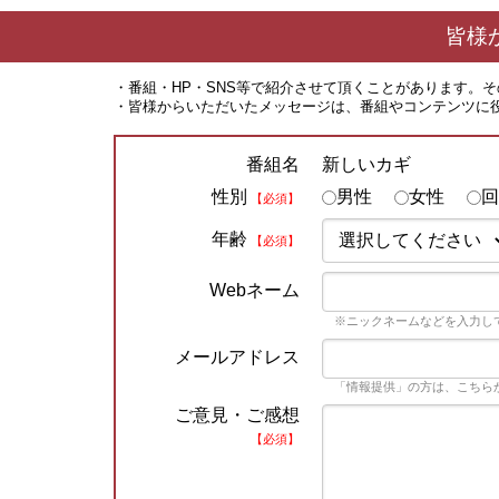
皆様
・番組・HP・SNS等で紹介させて頂くことがあります。
・皆様からいただいたメッセージは、番組やコンテンツに
新しいカギ
番組名
性別
男性
女性
回
【必須】
年齢
【必須】
Webネーム
※ニックネームなどを入力し
メールアドレス
「情報提供」の方は、こちら
ご意見・ご感想
【必須】