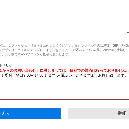
は、１ファイルあたり８ＭＢ以内にしてください。またファイル形式はJPG、GIF、PN
ザではファイルのアップロードができません。(対応OS：iOS6以降、Android2.2以降)
、お手数ですがパソコンから投稿お願いします。
下さい。
ムからのお問い合わせ）に対しましては、個別での対応は行っておりません
7 （ 受付：平日9:30～17:30 ）まで お電話いただきますようお願い致します。
ジへ
番組