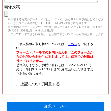
画像投稿
※投稿する写真のデータサイズは、１ファイルあたり８ＭＢ以内にしてくださ
い。またファイル形式はJPG、GIF、PNGのいずれかになります。
※一部のスマートフォンやブラウザではファイルのアップロードができません。
(対応OS：iOS6以降、Android2.2以降)
アップロードできない場合は、お手数ですがパソコンから投稿お願いします。
・個人情報の取り扱いについては、
こちら
をご覧下さ
い。
フォーム・メールでのお問い合わせ（このフォームか
らのお問い合わせ）に対しましては、個別での対応は
行っておりません。
恐れ入りますが、お問い合わせは 082-256-2117 （
受付：平日9:30～17:30 ）まで お電話いただきますよ
うお願い致します。
上記について同意する
確認ページへ