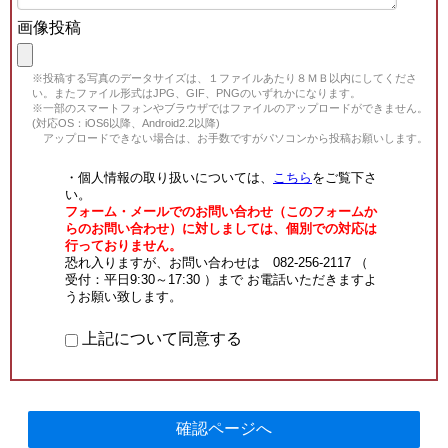
画像投稿
※投稿する写真のデータサイズは、１ファイルあたり８ＭＢ以内にしてくださ
い。またファイル形式はJPG、GIF、PNGのいずれかになります。
※一部のスマートフォンやブラウザではファイルのアップロードができません。
(対応OS：iOS6以降、Android2.2以降)
アップロードできない場合は、お手数ですがパソコンから投稿お願いします。
・個人情報の取り扱いについては、
こちら
をご覧下さ
い。
フォーム・メールでのお問い合わせ（このフォームか
らのお問い合わせ）に対しましては、個別での対応は
行っておりません。
恐れ入りますが、お問い合わせは 082-256-2117 （
受付：平日9:30～17:30 ）まで お電話いただきますよ
うお願い致します。
上記について同意する
確認ページへ