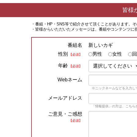
皆様
・番組・HP・SNS等で紹介させて頂くことがあります。
・皆様からいただいたメッセージは、番組やコンテンツに
新しいカギ
番組名
性別
男性
女性
回
【必須】
年齢
【必須】
Webネーム
※ニックネームなどを入力し
メールアドレス
「情報提供」の方は、こちら
ご意見・ご感想
【必須】