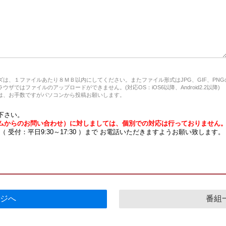
は、１ファイルあたり８ＭＢ以内にしてください。またファイル形式はJPG、GIF、PN
ザではファイルのアップロードができません。(対応OS：iOS6以降、Android2.2以降)
、お手数ですがパソコンから投稿お願いします。
下さい。
ムからのお問い合わせ）に対しましては、個別での対応は行っておりません
7 （ 受付：平日9:30～17:30 ）まで お電話いただきますようお願い致します。
ジへ
番組