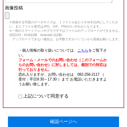
画像投稿
※投稿する写真のデータサイズは、１ファイルあたり８ＭＢ以内にしてくださ
い。またファイル形式はJPG、GIF、PNGのいずれかになります。
※一部のスマートフォンやブラウザではファイルのアップロードができません。
(対応OS：iOS6以降、Android2.2以降)
アップロードできない場合は、お手数ですがパソコンから投稿お願いします。
・個人情報の取り扱いについては、
こちら
をご覧下さ
い。
フォーム・メールでのお問い合わせ（このフォームか
らのお問い合わせ）に対しましては、個別での対応は
行っておりません。
恐れ入りますが、お問い合わせは 082-256-2117 （
受付：平日9:30～17:30 ）まで お電話いただきますよ
うお願い致します。
上記について同意する
確認ページへ