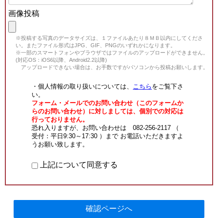
画像投稿
※投稿する写真のデータサイズは、１ファイルあたり８ＭＢ以内にしてくださ
い。またファイル形式はJPG、GIF、PNGのいずれかになります。
※一部のスマートフォンやブラウザではファイルのアップロードができません。
(対応OS：iOS6以降、Android2.2以降)
アップロードできない場合は、お手数ですがパソコンから投稿お願いします。
・個人情報の取り扱いについては、
こちら
をご覧下さ
い。
フォーム・メールでのお問い合わせ（このフォームか
らのお問い合わせ）に対しましては、個別での対応は
行っておりません。
恐れ入りますが、お問い合わせは 082-256-2117 （
受付：平日9:30～17:30 ）まで お電話いただきますよ
うお願い致します。
上記について同意する
確認ページへ