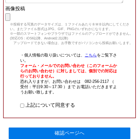
画像投稿
※投稿する写真のデータサイズは、１ファイルあたり８ＭＢ以内にしてくださ
い。またファイル形式はJPG、GIF、PNGのいずれかになります。
※一部のスマートフォンやブラウザではファイルのアップロードができません。
(対応OS：iOS6以降、Android2.2以降)
アップロードできない場合は、お手数ですがパソコンから投稿お願いします。
・個人情報の取り扱いについては、
こちら
をご覧下さ
い。
フォーム・メールでのお問い合わせ（このフォームか
らのお問い合わせ）に対しましては、個別での対応は
行っておりません。
恐れ入りますが、お問い合わせは 082-256-2117 （
受付：平日9:30～17:30 ）まで お電話いただきますよ
うお願い致します。
上記について同意する
確認ページへ