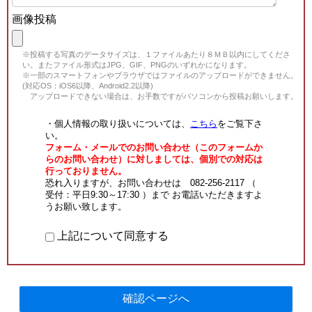
画像投稿
※投稿する写真のデータサイズは、１ファイルあたり８ＭＢ以内にしてくださ
い。またファイル形式はJPG、GIF、PNGのいずれかになります。
※一部のスマートフォンやブラウザではファイルのアップロードができません。
(対応OS：iOS6以降、Android2.2以降)
アップロードできない場合は、お手数ですがパソコンから投稿お願いします。
・個人情報の取り扱いについては、
こちら
をご覧下さ
い。
フォーム・メールでのお問い合わせ（このフォームか
らのお問い合わせ）に対しましては、個別での対応は
行っておりません。
恐れ入りますが、お問い合わせは 082-256-2117 （
受付：平日9:30～17:30 ）まで お電話いただきますよ
うお願い致します。
上記について同意する
確認ページへ