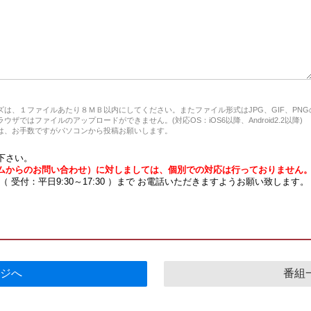
は、１ファイルあたり８ＭＢ以内にしてください。またファイル形式はJPG、GIF、PN
ザではファイルのアップロードができません。(対応OS：iOS6以降、Android2.2以降)
、お手数ですがパソコンから投稿お願いします。
下さい。
ムからのお問い合わせ）に対しましては、個別での対応は行っておりません
7 （ 受付：平日9:30～17:30 ）まで お電話いただきますようお願い致します。
ジへ
番組