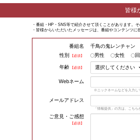
皆様
・番組・HP・SNS等で紹介させて頂くことがあります。
・皆様からいただいたメッセージは、番組やコンテンツに
千鳥の鬼レンチャン
番組名
性別
男性
女性
回
【必須】
年齢
【必須】
Webネーム
※ニックネームなどを入力し
メールアドレス
「情報提供」の方は、こちら
ご意見・ご感想
【必須】