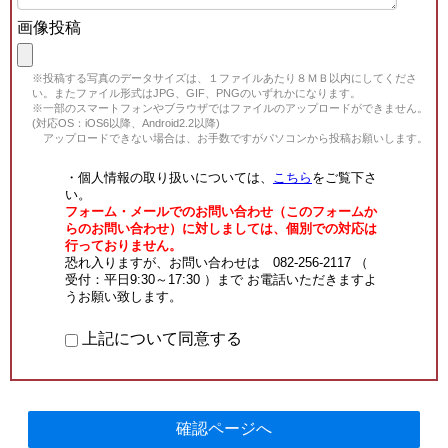
画像投稿
※投稿する写真のデータサイズは、１ファイルあたり８ＭＢ以内にしてくださ
い。またファイル形式はJPG、GIF、PNGのいずれかになります。
※一部のスマートフォンやブラウザではファイルのアップロードができません。
(対応OS：iOS6以降、Android2.2以降)
アップロードできない場合は、お手数ですがパソコンから投稿お願いします。
・個人情報の取り扱いについては、
こちら
をご覧下さ
い。
フォーム・メールでのお問い合わせ（このフォームか
らのお問い合わせ）に対しましては、個別での対応は
行っておりません。
恐れ入りますが、お問い合わせは 082-256-2117 （
受付：平日9:30～17:30 ）まで お電話いただきますよ
うお願い致します。
上記について同意する
確認ページへ