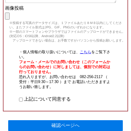
画像投稿
※投稿する写真のデータサイズは、１ファイルあたり８ＭＢ以内にしてくださ
い。またファイル形式はJPG、GIF、PNGのいずれかになります。
※一部のスマートフォンやブラウザではファイルのアップロードができません。
(対応OS：iOS6以降、Android2.2以降)
アップロードできない場合は、お手数ですがパソコンから投稿お願いします。
・個人情報の取り扱いについては、
こちら
をご覧下さ
い。
フォーム・メールでのお問い合わせ（このフォームか
らのお問い合わせ）に対しましては、個別での対応は
行っておりません。
恐れ入りますが、お問い合わせは 082-256-2117 （
受付：平日9:30～17:30 ）まで お電話いただきますよ
うお願い致します。
上記について同意する
確認ページへ