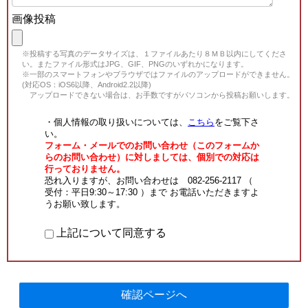
画像投稿
※投稿する写真のデータサイズは、１ファイルあたり８ＭＢ以内にしてくださ
い。またファイル形式はJPG、GIF、PNGのいずれかになります。
※一部のスマートフォンやブラウザではファイルのアップロードができません。
(対応OS：iOS6以降、Android2.2以降)
アップロードできない場合は、お手数ですがパソコンから投稿お願いします。
・個人情報の取り扱いについては、
こちら
をご覧下さ
い。
フォーム・メールでのお問い合わせ（このフォームか
らのお問い合わせ）に対しましては、個別での対応は
行っておりません。
恐れ入りますが、お問い合わせは 082-256-2117 （
受付：平日9:30～17:30 ）まで お電話いただきますよ
うお願い致します。
上記について同意する
確認ページへ