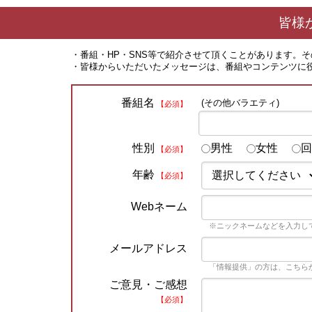
皆様
・番組・HP・SNS等で紹介させて頂くことがあります。
・皆様からいただいたメッセージは、番組やコンテンツに
番組名
(その他バラエティ)
【必須】
性別
男性
女性
回
【必須】
年齢
【必須】
Webネーム
※ニックネームなどを入力し
メールアドレス
「情報提供」の方は、こちら
ご意見・ご感想
【必須】