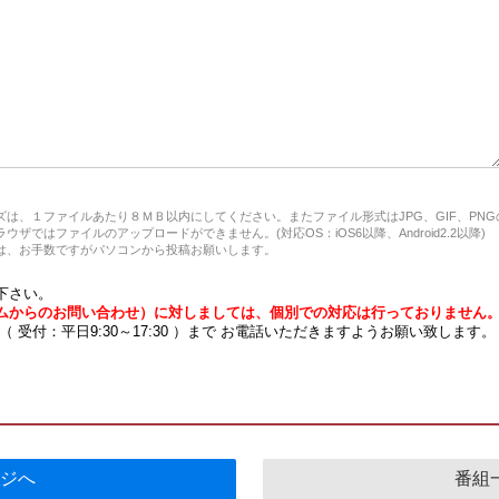
は、１ファイルあたり８ＭＢ以内にしてください。またファイル形式はJPG、GIF、PN
ザではファイルのアップロードができません。(対応OS：iOS6以降、Android2.2以降)
、お手数ですがパソコンから投稿お願いします。
下さい。
ムからのお問い合わせ）に対しましては、個別での対応は行っておりません
7 （ 受付：平日9:30～17:30 ）まで お電話いただきますようお願い致します。
ジへ
番組