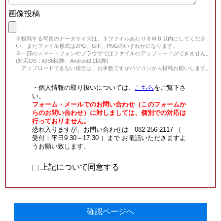
画像投稿
※投稿する写真のデータサイズは、１ファイルあたり８ＭＢ以内にしてくださ
い。またファイル形式はJPG、GIF、PNGのいずれかになります。
※一部のスマートフォンやブラウザではファイルのアップロードができません。
(対応OS：iOS6以降、Android2.2以降)
アップロードできない場合は、お手数ですがパソコンから投稿お願いします。
・個人情報の取り扱いについては、
こちら
をご覧下さ
い。
フォーム・メールでのお問い合わせ（このフォームか
らのお問い合わせ）に対しましては、個別での対応は
行っておりません。
恐れ入りますが、お問い合わせは 082-256-2117 （
受付：平日9:30～17:30 ）まで お電話いただきますよ
うお願い致します。
上記について同意する
確認ページへ