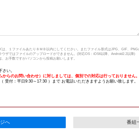
は、１ファイルあたり８ＭＢ以内にしてください。またファイル形式はJPG、GIF、PN
ザではファイルのアップロードができません。(対応OS：iOS6以降、Android2.2以降)
、お手数ですがパソコンから投稿お願いします。
下さい。
ムからのお問い合わせ）に対しましては、個別での対応は行っておりません
7 （ 受付：平日9:30～17:30 ）まで お電話いただきますようお願い致します。
ジへ
番組