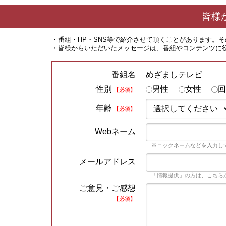
皆様
・番組・HP・SNS等で紹介させて頂くことがあります。
・皆様からいただいたメッセージは、番組やコンテンツに
めざましテレビ
番組名
性別
男性
女性
回
【必須】
年齢
【必須】
Webネーム
※ニックネームなどを入力し
メールアドレス
「情報提供」の方は、こちら
ご意見・ご感想
【必須】