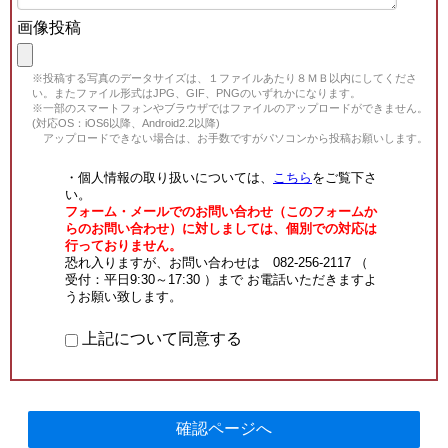
画像投稿
※投稿する写真のデータサイズは、１ファイルあたり８ＭＢ以内にしてくださ
い。またファイル形式はJPG、GIF、PNGのいずれかになります。
※一部のスマートフォンやブラウザではファイルのアップロードができません。
(対応OS：iOS6以降、Android2.2以降)
アップロードできない場合は、お手数ですがパソコンから投稿お願いします。
・個人情報の取り扱いについては、
こちら
をご覧下さ
い。
フォーム・メールでのお問い合わせ（このフォームか
らのお問い合わせ）に対しましては、個別での対応は
行っておりません。
恐れ入りますが、お問い合わせは 082-256-2117 （
受付：平日9:30～17:30 ）まで お電話いただきますよ
うお願い致します。
上記について同意する
確認ページへ