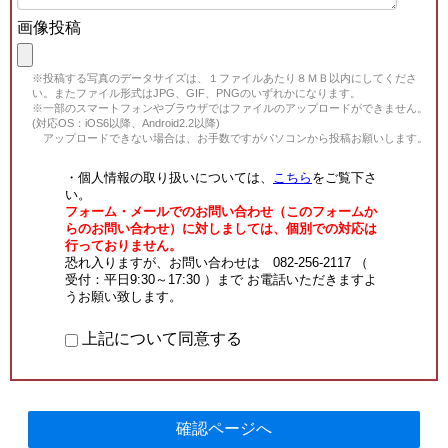
画像投稿
※投稿する写真のデータサイズは、１ファイルあたり８ＭＢ以内にしてくださ
い。またファイル形式はJPG、GIF、PNGのいずれかになります。
※一部のスマートフォンやブラウザではファイルのアップロードができません。
(対応OS：iOS6以降、Android2.2以降)
アップロードできない場合は、お手数ですがパソコンから投稿お願いします。
・個人情報の取り扱いについては、
こちら
をご覧下さ
い。
フォーム・メールでのお問い合わせ（このフォームか
らのお問い合わせ）に対しましては、個別での対応は
行っておりません。
恐れ入りますが、お問い合わせは 082-256-2117 （
受付：平日9:30～17:30 ）まで お電話いただきますよ
うお願い致します。
上記について同意する
確認ページへ