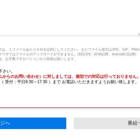
は、１ファイルあたり８ＭＢ以内にしてください。またファイル形式はJPG、GIF、PN
ザではファイルのアップロードができません。(対応OS：iOS6以降、Android2.2以降)
、お手数ですがパソコンから投稿お願いします。
下さい。
ムからのお問い合わせ）に対しましては、個別での対応は行っておりません
7 （ 受付：平日9:30～17:30 ）まで お電話いただきますようお願い致します。
ジへ
番組