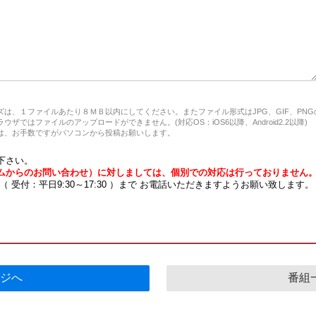
は、１ファイルあたり８ＭＢ以内にしてください。またファイル形式はJPG、GIF、PN
ザではファイルのアップロードができません。(対応OS：iOS6以降、Android2.2以降)
、お手数ですがパソコンから投稿お願いします。
下さい。
ムからのお問い合わせ）に対しましては、個別での対応は行っておりません
7 （ 受付：平日9:30～17:30 ）まで お電話いただきますようお願い致します。
ジへ
番組