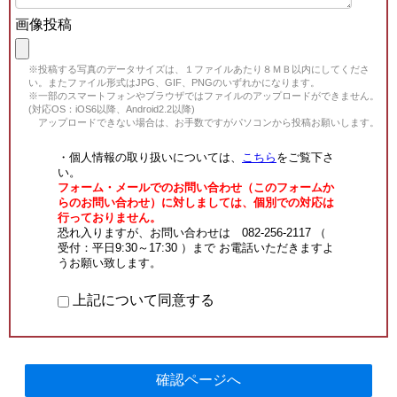
画像投稿
※投稿する写真のデータサイズは、１ファイルあたり８ＭＢ以内にしてくださ
い。またファイル形式はJPG、GIF、PNGのいずれかになります。
※一部のスマートフォンやブラウザではファイルのアップロードができません。
(対応OS：iOS6以降、Android2.2以降)
アップロードできない場合は、お手数ですがパソコンから投稿お願いします。
・個人情報の取り扱いについては、
こちら
をご覧下さ
い。
フォーム・メールでのお問い合わせ（このフォームか
らのお問い合わせ）に対しましては、個別での対応は
行っておりません。
恐れ入りますが、お問い合わせは 082-256-2117 （
受付：平日9:30～17:30 ）まで お電話いただきますよ
うお願い致します。
上記について同意する
確認ページへ