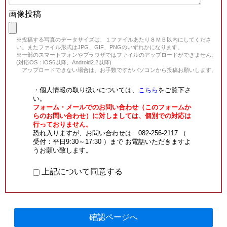
画像投稿
※投稿する写真のデータサイズは、１ファイルあたり８ＭＢ以内にしてくださ
い。またファイル形式はJPG、GIF、PNGのいずれかになります。
※一部のスマートフォンやブラウザではファイルのアップロードができません。
(対応OS：iOS6以降、Android2.2以降)
アップロードできない場合は、お手数ですがパソコンから投稿お願いします。
・個人情報の取り扱いについては、
こちら
をご覧下さ
い。
フォーム・メールでのお問い合わせ（このフォームか
らのお問い合わせ）に対しましては、個別での対応は
行っておりません。
恐れ入りますが、お問い合わせは 082-256-2117 （
受付：平日9:30～17:30 ）まで お電話いただきますよ
うお願い致します。
上記について同意する
確認ページへ