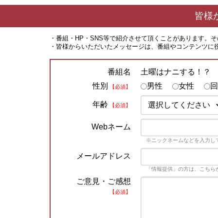
皆様
・番組・HP・SNS等で紹介させて頂くことがあります。
・皆様からいただいたメッセージは、番組やコンテンツに
土曜はナニする！？
番組名
性別
男性
女性
回
【必須】
年齢
【必須】
Webネーム
※ニックネームなどを入力し
メールアドレス
「情報提供」の方は、こちら
ご意見・ご感想
【必須】