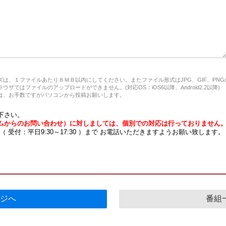
は、１ファイルあたり８ＭＢ以内にしてください。またファイル形式はJPG、GIF、PN
ザではファイルのアップロードができません。(対応OS：iOS6以降、Android2.2以降)
、お手数ですがパソコンから投稿お願いします。
下さい。
ムからのお問い合わせ）に対しましては、個別での対応は行っておりません
7 （ 受付：平日9:30～17:30 ）まで お電話いただきますようお願い致します。
ジへ
番組