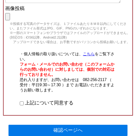
画像投稿
※投稿する写真のデータサイズは、１ファイルあたり８ＭＢ以内にしてくださ
い。またファイル形式はJPG、GIF、PNGのいずれかになります。
※一部のスマートフォンやブラウザではファイルのアップロードができません。
(対応OS：iOS6以降、Android2.2以降)
アップロードできない場合は、お手数ですがパソコンから投稿お願いします。
・個人情報の取り扱いについては、
こちら
をご覧下さ
い。
フォーム・メールでのお問い合わせ（このフォームか
らのお問い合わせ）に対しましては、個別での対応は
行っておりません。
恐れ入りますが、お問い合わせは 082-256-2117 （
受付：平日9:30～17:30 ）まで お電話いただきますよ
うお願い致します。
上記について同意する
確認ページへ