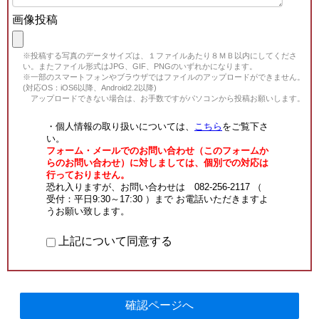
画像投稿
※投稿する写真のデータサイズは、１ファイルあたり８ＭＢ以内にしてくださ
い。またファイル形式はJPG、GIF、PNGのいずれかになります。
※一部のスマートフォンやブラウザではファイルのアップロードができません。
(対応OS：iOS6以降、Android2.2以降)
アップロードできない場合は、お手数ですがパソコンから投稿お願いします。
・個人情報の取り扱いについては、
こちら
をご覧下さ
い。
フォーム・メールでのお問い合わせ（このフォームか
らのお問い合わせ）に対しましては、個別での対応は
行っておりません。
恐れ入りますが、お問い合わせは 082-256-2117 （
受付：平日9:30～17:30 ）まで お電話いただきますよ
うお願い致します。
上記について同意する
確認ページへ