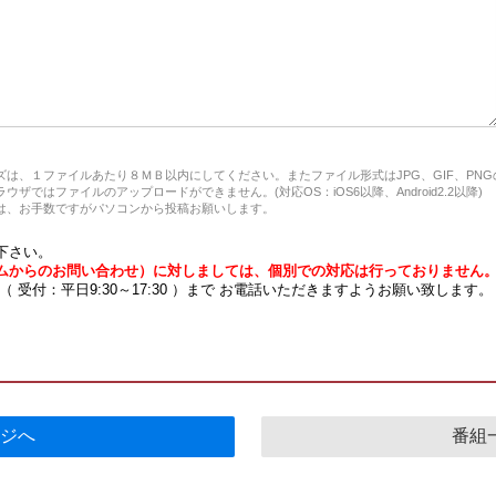
は、１ファイルあたり８ＭＢ以内にしてください。またファイル形式はJPG、GIF、PN
ザではファイルのアップロードができません。(対応OS：iOS6以降、Android2.2以降)
、お手数ですがパソコンから投稿お願いします。
下さい。
ムからのお問い合わせ）に対しましては、個別での対応は行っておりません
7 （ 受付：平日9:30～17:30 ）まで お電話いただきますようお願い致します。
ジへ
番組