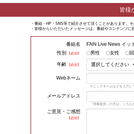
皆様
・番組・HP・SNS等で紹介させて頂くことがあります。
・皆様からいただいたメッセージは、番組やコンテンツに
FNN Live News イ
番組名
性別
男性
女性
回
【必須】
年齢
【必須】
Webネーム
※ニックネームなどを入力し
メールアドレス
「情報提供」の方は、こちら
ご意見・ご感想
【必須】