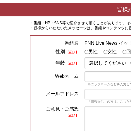
皆様
・番組・HP・SNS等で紹介させて頂くことがあります。
・皆様からいただいたメッセージは、番組やコンテンツに
FNN Live News イ
番組名
性別
男性
女性
回
【必須】
年齢
【必須】
Webネーム
※ニックネームなどを入力し
メールアドレス
「情報提供」の方は、こちら
ご意見・ご感想
【必須】