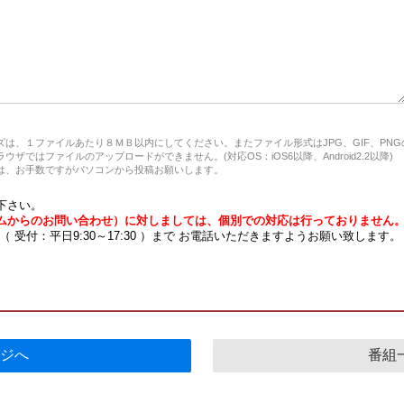
は、１ファイルあたり８ＭＢ以内にしてください。またファイル形式はJPG、GIF、PN
ザではファイルのアップロードができません。(対応OS：iOS6以降、Android2.2以降)
、お手数ですがパソコンから投稿お願いします。
下さい。
ムからのお問い合わせ）に対しましては、個別での対応は行っておりません
7 （ 受付：平日9:30～17:30 ）まで お電話いただきますようお願い致します。
ジへ
番組