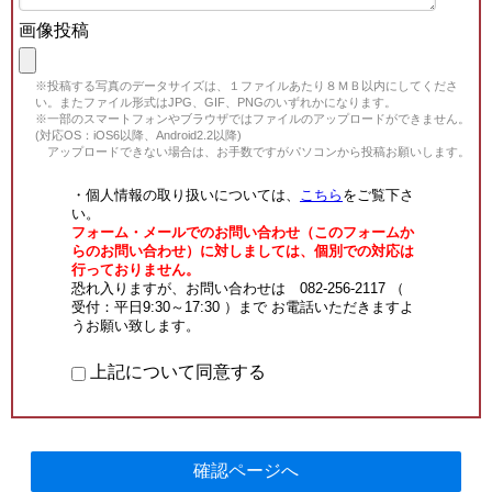
画像投稿
※投稿する写真のデータサイズは、１ファイルあたり８ＭＢ以内にしてくださ
い。またファイル形式はJPG、GIF、PNGのいずれかになります。
※一部のスマートフォンやブラウザではファイルのアップロードができません。
(対応OS：iOS6以降、Android2.2以降)
アップロードできない場合は、お手数ですがパソコンから投稿お願いします。
・個人情報の取り扱いについては、
こちら
をご覧下さ
い。
フォーム・メールでのお問い合わせ（このフォームか
らのお問い合わせ）に対しましては、個別での対応は
行っておりません。
恐れ入りますが、お問い合わせは 082-256-2117 （
受付：平日9:30～17:30 ）まで お電話いただきますよ
うお願い致します。
上記について同意する
確認ページへ