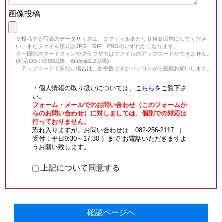
画像投稿
※投稿する写真のデータサイズは、１ファイルあたり８ＭＢ以内にしてくださ
い。またファイル形式はJPG、GIF、PNGのいずれかになります。
※一部のスマートフォンやブラウザではファイルのアップロードができません。
(対応OS：iOS6以降、Android2.2以降)
アップロードできない場合は、お手数ですがパソコンから投稿お願いします。
・個人情報の取り扱いについては、
こちら
をご覧下さ
い。
フォーム・メールでのお問い合わせ（このフォームか
らのお問い合わせ）に対しましては、個別での対応は
行っておりません。
恐れ入りますが、お問い合わせは 082-256-2117 （
受付：平日9:30～17:30 ）まで お電話いただきますよ
うお願い致します。
上記について同意する
確認ページへ