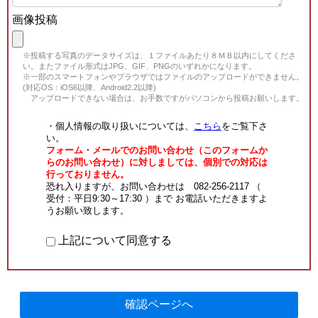
画像投稿
※投稿する写真のデータサイズは、１ファイルあたり８ＭＢ以内にしてくださ
い。またファイル形式はJPG、GIF、PNGのいずれかになります。
※一部のスマートフォンやブラウザではファイルのアップロードができません。
(対応OS：iOS6以降、Android2.2以降)
アップロードできない場合は、お手数ですがパソコンから投稿お願いします。
・個人情報の取り扱いについては、
こちら
をご覧下さ
い。
フォーム・メールでのお問い合わせ（このフォームか
らのお問い合わせ）に対しましては、個別での対応は
行っておりません。
恐れ入りますが、お問い合わせは 082-256-2117 （
受付：平日9:30～17:30 ）まで お電話いただきますよ
うお願い致します。
上記について同意する
確認ページへ