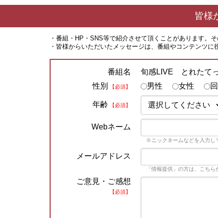
皆様
・番組・HP・SNS等で紹介させて頂くことがあります。
・皆様からいただいたメッセージは、番組やコンテンツに
旬感LIVE とれたて
番組名
性別
男性
女性
回
【必須】
年齢
【必須】
Webネーム
※ニックネームなどを入力し
メールアドレス
「情報提供」の方は、こちら
ご意見・ご感想
【必須】