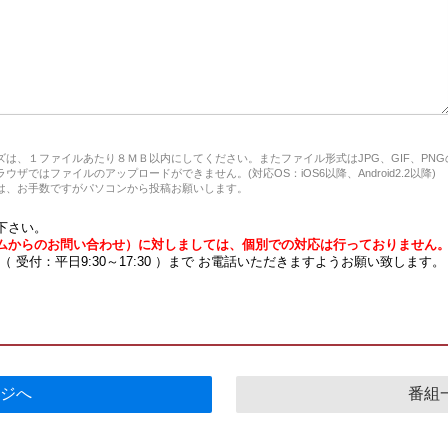
は、１ファイルあたり８ＭＢ以内にしてください。またファイル形式はJPG、GIF、PN
ザではファイルのアップロードができません。(対応OS：iOS6以降、Android2.2以降)
、お手数ですがパソコンから投稿お願いします。
下さい。
ムからのお問い合わせ）に対しましては、個別での対応は行っておりません
7 （ 受付：平日9:30～17:30 ）まで お電話いただきますようお願い致します。
ジへ
番組