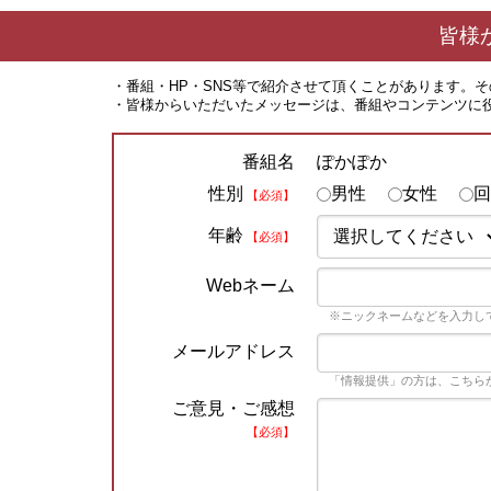
皆様
・番組・HP・SNS等で紹介させて頂くことがあります。
・皆様からいただいたメッセージは、番組やコンテンツに
ぽかぽか
番組名
性別
男性
女性
回
【必須】
年齢
【必須】
Webネーム
※ニックネームなどを入力し
メールアドレス
「情報提供」の方は、こちら
ご意見・ご感想
【必須】