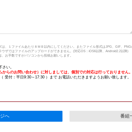
は、１ファイルあたり８ＭＢ以内にしてください。またファイル形式はJPG、GIF、PN
ザではファイルのアップロードができません。(対応OS：iOS6以降、Android2.2以降)
、お手数ですがパソコンから投稿お願いします。
下さい。
ムからのお問い合わせ）に対しましては、個別での対応は行っておりません
7 （ 受付：平日9:30～17:30 ）まで お電話いただきますようお願い致します。
ジへ
番組