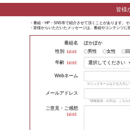
皆様
・番組・HP・SNS等で紹介させて頂くことがあります。
・皆様からいただいたメッセージは、番組やコンテンツに
ぽかぽか
番組名
性別
男性
女性
回
【必須】
年齢
【必須】
Webネーム
※ニックネームなどを入力し
メールアドレス
「情報提供」の方は、こちら
ご意見・ご感想
【必須】