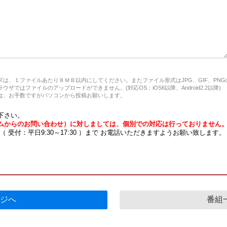
は、１ファイルあたり８ＭＢ以内にしてください。またファイル形式はJPG、GIF、PN
ザではファイルのアップロードができません。(対応OS：iOS6以降、Android2.2以降)
、お手数ですがパソコンから投稿お願いします。
下さい。
ムからのお問い合わせ）に対しましては、個別での対応は行っておりません
7 （ 受付：平日9:30～17:30 ）まで お電話いただきますようお願い致します。
ジへ
番組