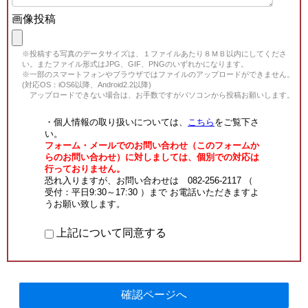
画像投稿
※投稿する写真のデータサイズは、１ファイルあたり８ＭＢ以内にしてくださ
い。またファイル形式はJPG、GIF、PNGのいずれかになります。
※一部のスマートフォンやブラウザではファイルのアップロードができません。
(対応OS：iOS6以降、Android2.2以降)
アップロードできない場合は、お手数ですがパソコンから投稿お願いします。
・個人情報の取り扱いについては、
こちら
をご覧下さ
い。
フォーム・メールでのお問い合わせ（このフォームか
らのお問い合わせ）に対しましては、個別での対応は
行っておりません。
恐れ入りますが、お問い合わせは 082-256-2117 （
受付：平日9:30～17:30 ）まで お電話いただきますよ
うお願い致します。
上記について同意する
確認ページへ