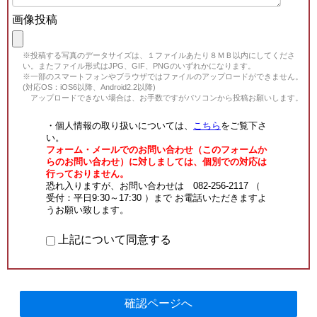
画像投稿
※投稿する写真のデータサイズは、１ファイルあたり８ＭＢ以内にしてくださ
い。またファイル形式はJPG、GIF、PNGのいずれかになります。
※一部のスマートフォンやブラウザではファイルのアップロードができません。
(対応OS：iOS6以降、Android2.2以降)
アップロードできない場合は、お手数ですがパソコンから投稿お願いします。
・個人情報の取り扱いについては、
こちら
をご覧下さ
い。
フォーム・メールでのお問い合わせ（このフォームか
らのお問い合わせ）に対しましては、個別での対応は
行っておりません。
恐れ入りますが、お問い合わせは 082-256-2117 （
受付：平日9:30～17:30 ）まで お電話いただきますよ
うお願い致します。
上記について同意する
確認ページへ