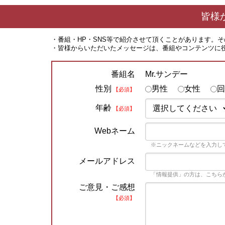
皆様
・番組・HP・SNS等で紹介させて頂くことがあります。
・皆様からいただいたメッセージは、番組やコンテンツに
Mr.サンデー
番組名
性別
男性
女性
回
【必須】
年齢
【必須】
Webネーム
※ニックネームなどを入力し
メールアドレス
「情報提供」の方は、こちら
ご意見・ご感想
【必須】