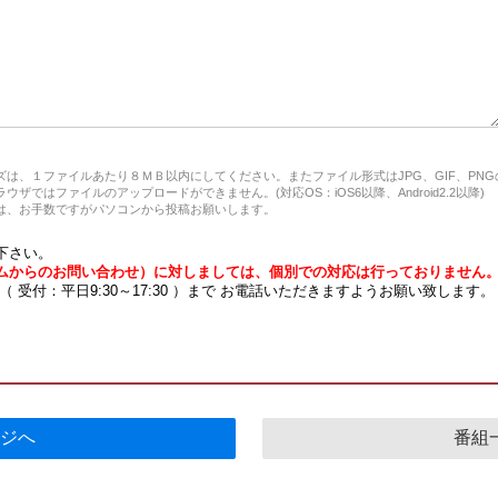
は、１ファイルあたり８ＭＢ以内にしてください。またファイル形式はJPG、GIF、PN
ザではファイルのアップロードができません。(対応OS：iOS6以降、Android2.2以降)
、お手数ですがパソコンから投稿お願いします。
下さい。
ムからのお問い合わせ）に対しましては、個別での対応は行っておりません
7 （ 受付：平日9:30～17:30 ）まで お電話いただきますようお願い致します。
ジへ
番組